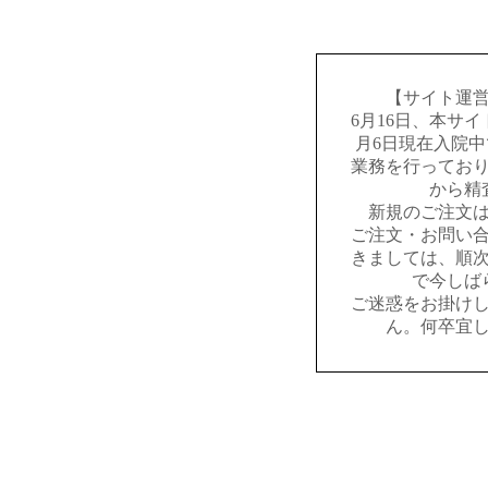
【サイト運
6月16日、本サ
月6日現在入院
業務を行ってお
から精
新規のご注文
ご注文・お問い
きましては、順
で今しば
ご迷惑をお掛け
ん。何卒宜