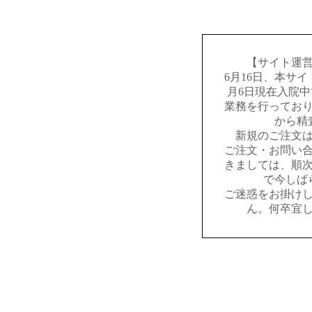
【サイト運
6月16日、本サ
月6日現在入院
業務を行ってお
から精
新規のご注文
ご注文・お問い
きましては、順
で今しば
ご迷惑をお掛け
ん。何卒宜