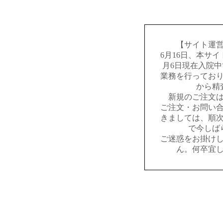
【サイト運
6月16日、本サ
月6日現在入院
業務を行ってお
から精
新規のご注文
ご注文・お問い
きましては、順
で今しば
ご迷惑をお掛け
ん。何卒宜