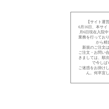
【サイト運
6月16日、本サ
月6日現在入院
業務を行ってお
から精
新規のご注文
ご注文・お問い
きましては、順
で今しば
ご迷惑をお掛け
ん。何卒宜