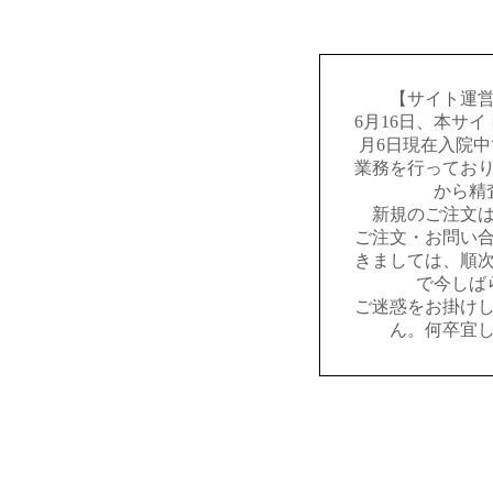
【サイト運
6月16日、本サ
月6日現在入院
業務を行ってお
から精
新規のご注文
ご注文・お問い
きましては、順
で今しば
ご迷惑をお掛け
ん。何卒宜