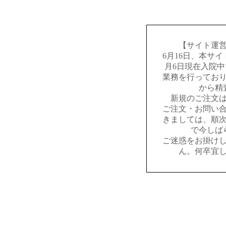
【サイト運
6月16日、本サ
月6日現在入院
業務を行ってお
から精
新規のご注文
ご注文・お問い
きましては、順
で今しば
ご迷惑をお掛け
ん。何卒宜