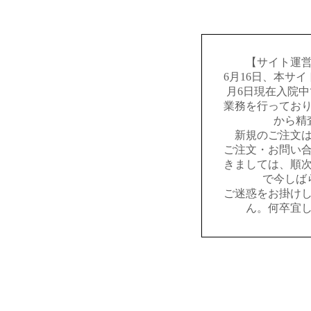
【サイト運
6月16日、本サ
月6日現在入院
業務を行ってお
から精
新規のご注文
ご注文・お問い
きましては、順
で今しば
ご迷惑をお掛け
ん。何卒宜