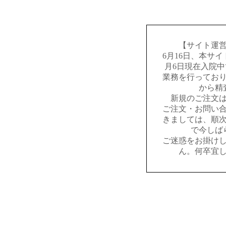
【サイト運
6月16日、本サ
月6日現在入院
業務を行ってお
から精
新規のご注文
ご注文・お問い
きましては、順
で今しば
ご迷惑をお掛け
ん。何卒宜