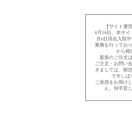
【サイト運
6月16日、本サ
月6日現在入院
業務を行ってお
から精
新規のご注文
ご注文・お問い
きましては、順
で今しば
ご迷惑をお掛け
ん。何卒宜