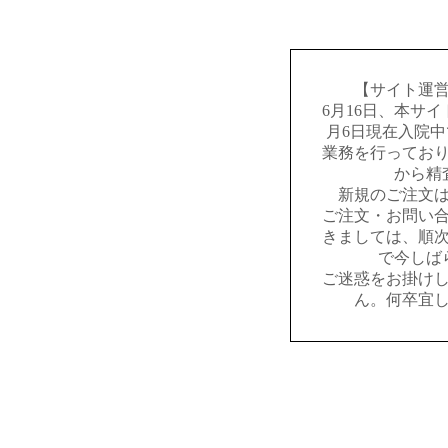
【サイト運
6月16日、本サ
月6日現在入院
業務を行ってお
から精
新規のご注文
ご注文・お問い
きましては、順
で今しば
ご迷惑をお掛け
ん。何卒宜