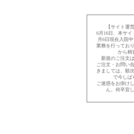
【サイト運
6月16日、本サ
月6日現在入院
業務を行ってお
から精
新規のご注文
ご注文・お問い
きましては、順
で今しば
ご迷惑をお掛け
ん。何卒宜