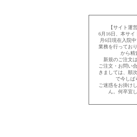
【サイト運
6月16日、本サ
月6日現在入院
業務を行ってお
から精
新規のご注文
ご注文・お問い
きましては、順
で今しば
ご迷惑をお掛け
ん。何卒宜